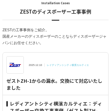
Installation Cases
領収書のご依頼
ZESTのディスポーザー工事事例
水栓交換費用
ZESTの工事事例をご紹介。
プライバシーポリシー
国産メーカーのディスポーザーのことならディスポーザージャ
パンにお任せください。
特定商取引に関する表示
簡単設置判定シミュレーション
2025.12.10
レイディアントシティ横濱カルティエ
ディスポラボ
ゼストZH-1からの漏水。交換にて対応いたし
ニュース
ました
お住まいの
マンションの事例をチェック
レディアントシティ横濱カルティエ：ディ
スポーザー交換工事事例（ゼスト製ZH-