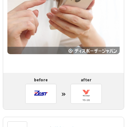
before
after
YD-131