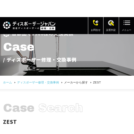
C
お問合せ
設置判定
メニュー
首都圏で1900棟の交換実績
修理・交換の費用
C
a
s
e
ディスポーザー修理・交換事例
/ ディスポーザー修理・交換事例
アフターサポート
ホーム
ディスポーザー修理・交換事例
メーカーから探す
ZEST
よくある質問
お客様の声
C
a
s
e
S
e
a
r
c
h
会社概要
ZEST
お問い合わせ