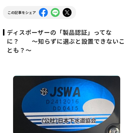
領収書のご依頼
この記事をシェア
水栓交換費用
ディスポーザーの「製品認証」ってな
プライバシーポリシー
に？ ～知らずに選ぶと設置できないこ
とも？～
特定商取引に関する表示
簡単設置判定シミュレーション
ディスポラボ
ニュース
お住まいの
マンションの事例をチェック