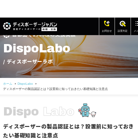
お問合せ
設置判定
メ
首都圏で1900棟の交換実績
修理・交換の費用
D
i
s
p
o
L
a
b
o
ディスポーザー修理・交換事例
/ ディスポーザーラボ
アフターサポート
ホーム
DispoLabo
よくある質問
ディスポーザーの製品認証とは？設置前に知っておきたい基礎知識と注意点
お客様の声
D
i
s
p
o
L
a
b
o
会社概要
ディスポーザーの製品認証とは？設置前に知っておき
お問い合わせ
たい基礎知識と注意点