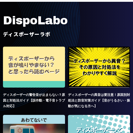
D
i
s
p
o
L
a
b
o
ディスポーザーラボ
ディスポーザーの警告音が止まらない？原
ディスポーザーの異音は要注意！原因別対
因と対処法ガイド【誤作動・電子音トラブ
処法と防音対策ガイド【音がうるさい・振
ル対応】
動が気になる方へ】