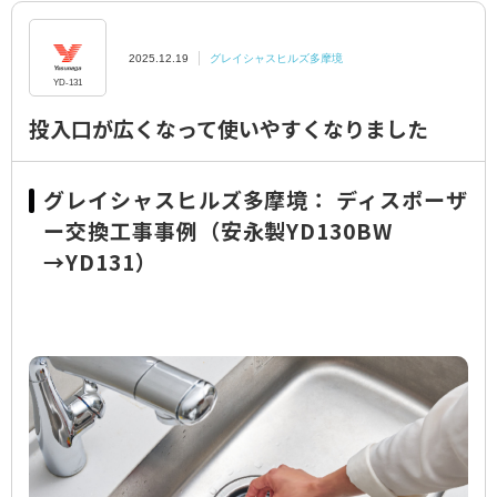
領収書のご依頼
2025.12.19
グレイシャスヒルズ多摩境
YD-131
水栓交換費用
投入口が広くなって使いやすくなりました
プライバシーポリシー
グレイシャスヒルズ多摩境： ディスポーザ
特定商取引に関する表示
ー交換工事事例（安永製YD130BW
簡単設置判定シミュレーション
→YD131）
ディスポラボ
ニュース
お住まいの
マンションの事例をチェック