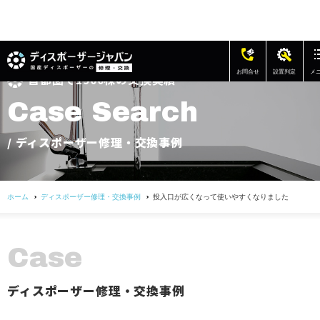
お問合せ
設置判定
メ
首都圏で1900棟の交換実績
修理・交換の費用
C
a
s
e
S
e
a
r
c
h
ディスポーザー修理・交換事例
/ ディスポーザー修理・交換事例
アフターサポート
ホーム
ディスポーザー修理・交換事例
投入口が広くなって使いやすくなりました
よくある質問
お客様の声
C
a
s
e
会社概要
ディスポーザー修理・交換事例
お問い合わせ