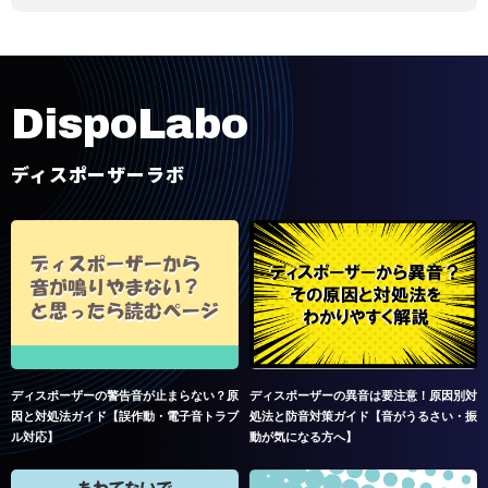
D
i
s
p
o
L
a
b
o
ディスポーザーラボ
ディスポーザーの警告音が止まらない？原
ディスポーザーの異音は要注意！原因別対
因と対処法ガイド【誤作動・電子音トラブ
処法と防音対策ガイド【音がうるさい・振
ル対応】
動が気になる方へ】