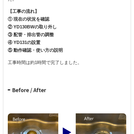
【工事の流れ】
① 現在の状況を確認
② YD130BWの取り外し
③ 配管・排出管の調整
④ YD131の設置
⑤ 動作確認・使い方の説明
工事時間は約1時間で完了しました。
Before / After