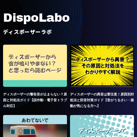
D
i
s
p
o
L
a
b
o
ディスポーザーラボ
ディスポーザーの警告音が止まらない？原
ディスポーザーの異音は要注意！原因別対
因と対処法ガイド【誤作動・電子音トラブ
処法と防音対策ガイド【音がうるさい・振
ル対応】
動が気になる方へ】