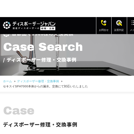
お問合せ
設置判定
メ
首都圏で1900棟の交換実績
修理・交換の費用
C
a
s
e
S
e
a
r
c
h
ディスポーザー修理・交換事例
/ ディスポーザー修理・交換事例
アフターサポート
ホーム
ディスポーザー修理・交換事例
よくある質問
セキスイSFH7000本体からの漏水。交換にて対応いたしました
お客様の声
C
a
s
e
会社概要
ディスポーザー修理・交換事例
お問い合わせ