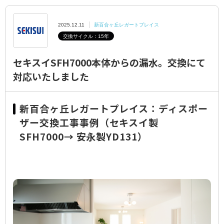
領収書のご依頼
2025.12.11
新百合ヶ丘レガートプレイス
交換サイクル：15年
水栓交換費用
セキスイSFH7000本体からの漏水。交換にて
プライバシーポリシー
対応いたしました
特定商取引に関する表示
新百合ヶ丘レガートプレイス：ディスポー
簡単設置判定シミュレーション
ザー交換工事事例（セキスイ製
SFH7000→ 安永製YD131）
ディスポラボ
ニュース
お住まいの
マンションの事例をチェック