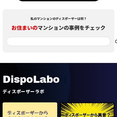
私のマンションのディスポーザーは何？
お住まいの
マンションの事例をチェック
D
i
s
p
o
L
a
b
o
ディスポーザーラボ