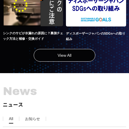
シンクのサビが水漏れの原因に？裏側チェ
ディスポーザージャパンのSDGsへの取り
ック方法と補修・交換ガイド
組み
View All
N
e
w
s
ニュース
All
お知らせ