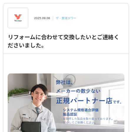
領収書のご依頼
2025.09.08
ザ・豊洲タワー
水栓交換費用
リフォームに合わせて交換したいとご連絡く
プライバシーポリシー
ださいました。
特定商取引に関する表示
簡単設置判定シミュレーション
ディスポラボ
ニュース
お住まいの
マンションの事例をチェック