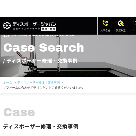
お問合せ
設置判定
メ
首都圏で1900棟の交換実績
修理・交換の費用
C
a
s
e
S
e
a
r
c
h
ディスポーザー修理・交換事例
/ ディスポーザー修理・交換事例
アフターサポート
ホーム
ディスポーザー修理・交換事例
よくある質問
リフォームに合わせて交換したいとご連絡くださいました。
お客様の声
C
a
s
e
会社概要
ディスポーザー修理・交換事例
お問い合わせ