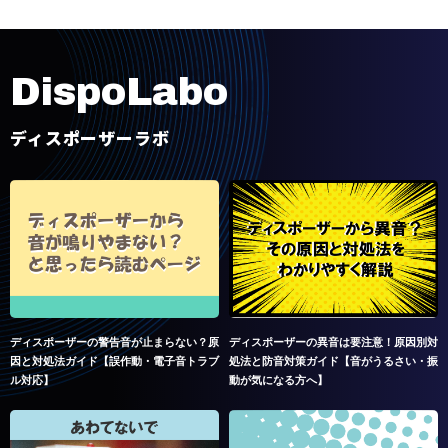
D
i
s
p
o
L
a
b
o
ディスポーザーラボ
ディスポーザーの警告音が止まらない？原
ディスポーザーの異音は要注意！原因別対
因と対処法ガイド【誤作動・電子音トラブ
処法と防音対策ガイド【音がうるさい・振
ル対応】
動が気になる方へ】