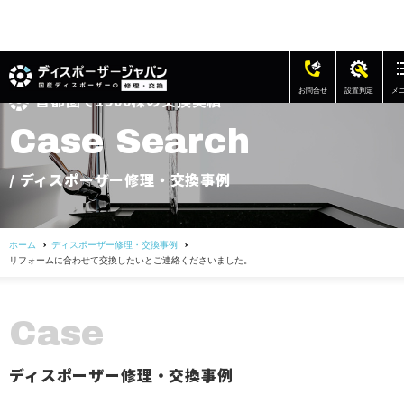
お問合せ
設置判定
メ
首都圏で1900棟の交換実績
修理・交換の費用
C
a
s
e
S
e
a
r
c
h
ディスポーザー修理・交換事例
/ ディスポーザー修理・交換事例
アフターサポート
ホーム
ディスポーザー修理・交換事例
よくある質問
リフォームに合わせて交換したいとご連絡くださいました。
お客様の声
C
a
s
e
会社概要
ディスポーザー修理・交換事例
お問い合わせ