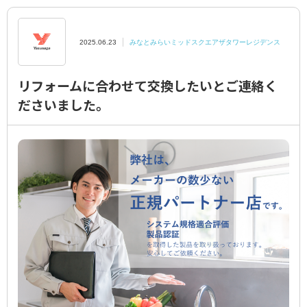
領収書のご依頼
2025.06.23
みなとみらいミッドスクエアザタワーレジデンス
水栓交換費用
リフォームに合わせて交換したいとご連絡く
プライバシーポリシー
ださいました。
特定商取引に関する表示
簡単設置判定シミュレーション
ディスポラボ
ニュース
お住まいの
マンションの事例をチェック